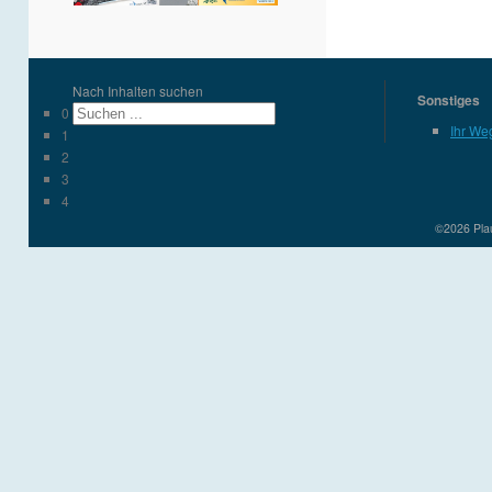
Nach Inhalten suchen
Sonstiges
0
Ihr We
1
2
3
4
©2026 Plau