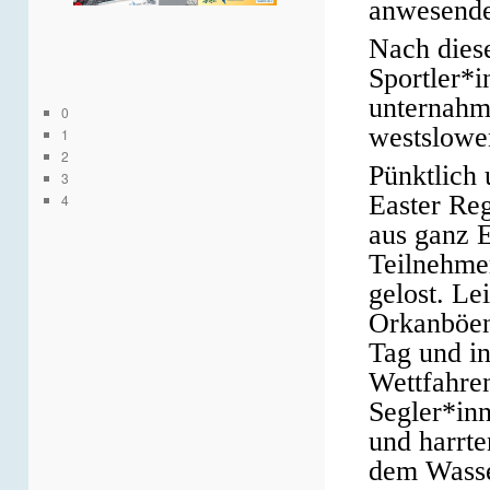
anwesende 
Nach diese
Sportler*i
unternahm
0
westslowe
1
2
Pünktlich
3
Easter Reg
4
aus ganz 
Teilnehme
gelost. Le
Orkanböen
Tag und i
Wettfahre
Segler*in
und harrte
dem Wasser