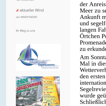
der Anreis
Meer zu se
aktueller Wind
Ankunft m
von WINDFINDER
und segelf
langen Fah
Ihr Weg zu uns
Örtchen Po
Promenade
zu erkund
Am Sonnta
Mal in die
Wetterverh
den ersten
internatio
Segelrevie
wurde geüb
Schließlic