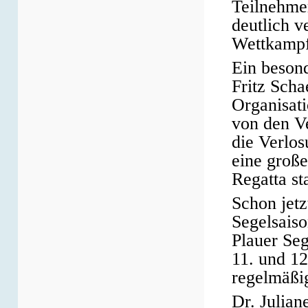
Teilnehme
deutlich v
Wettkampf
Ein beson
Fritz Scha
Organisat
von den Ve
die Verlos
eine groß
Regatta sta
Schon jetz
Segelsais
Plauer Se
11. und 12
regelmäßig
Dr. Julian