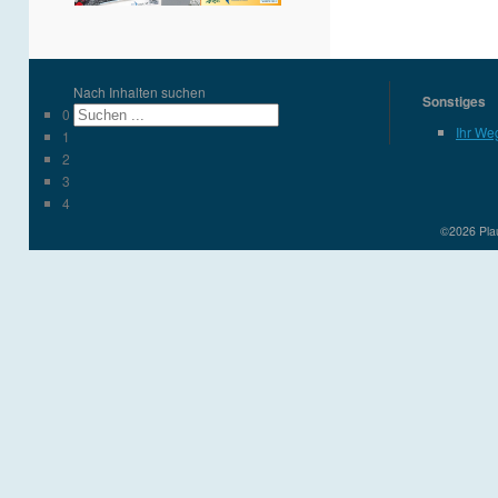
Nach Inhalten suchen
Sonstiges
0
Ihr We
1
2
3
4
©2026 Plau