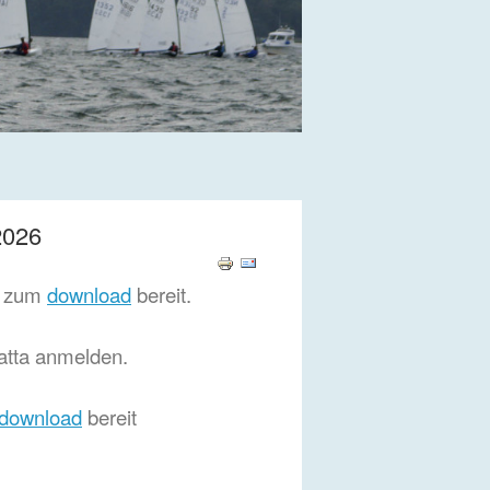
2026
d zum
download
bereit.
tta anmelden.
download
bereit