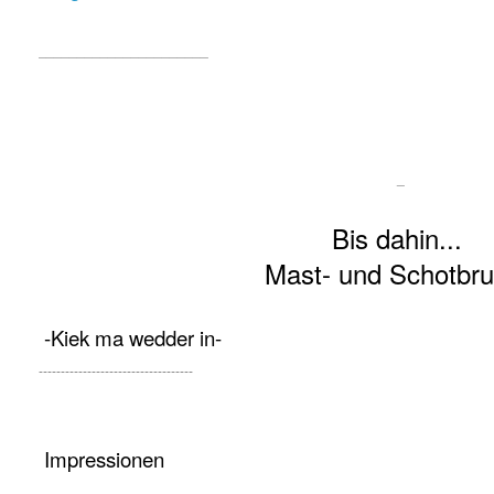
______________________
_
Bis dahin...
Mast- und Schotbru
-Kiek ma wedder in-
-----------------------------------
Impressionen