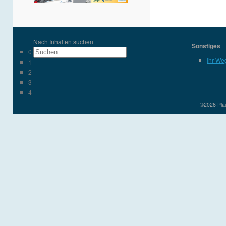
Nach Inhalten suchen
Sonstiges
0
Ihr We
1
2
3
4
©2026 Plau