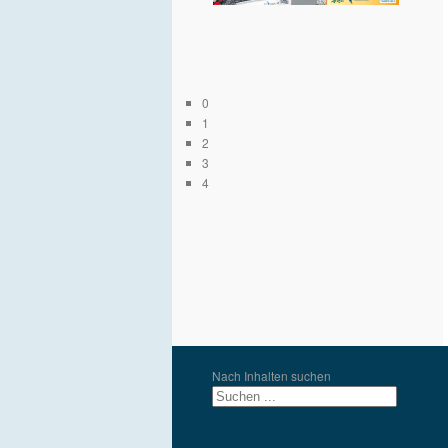
0
1
2
3
4
Nach Inhalten suchen