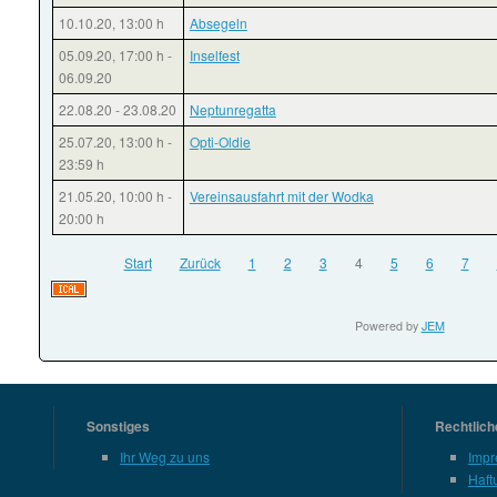
10.10.20
,
13:00 h
Absegeln
05.09.20
,
17:00 h
-
Inselfest
06.09.20
22.08.20
-
23.08.20
Neptunregatta
25.07.20
,
13:00 h
-
Opti-Oldie
23:59 h
21.05.20
,
10:00 h
-
Vereinsausfahrt mit der Wodka
20:00 h
Start
Zurück
1
2
3
4
5
6
7
Powered by
JEM
Sonstiges
Rechtlich
Ihr Weg zu uns
Imp
Haft