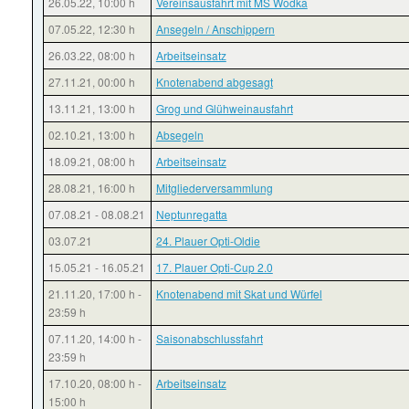
26.05.22
,
10:00 h
Vereinsausfahrt mit MS Wodka
07.05.22
,
12:30 h
Ansegeln / Anschippern
26.03.22
,
08:00 h
Arbeitseinsatz
27.11.21
,
00:00 h
Knotenabend abgesagt
13.11.21
,
13:00 h
Grog und Glühweinausfahrt
02.10.21
,
13:00 h
Absegeln
18.09.21
,
08:00 h
Arbeitseinsatz
28.08.21
,
16:00 h
Mitgliederversammlung
07.08.21
-
08.08.21
Neptunregatta
03.07.21
24. Plauer Opti-Oldie
15.05.21
-
16.05.21
17. Plauer Opti-Cup 2.0
21.11.20
,
17:00 h
-
Knotenabend mit Skat und Würfel
23:59 h
07.11.20
,
14:00 h
-
Saisonabschlussfahrt
23:59 h
17.10.20
,
08:00 h
-
Arbeitseinsatz
15:00 h