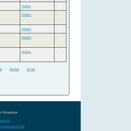
Hafen
-
Hafen
-
Hafen
-
Hafen
-
Hafen
-
8
Weiter
Ende
e Hinweise
ressum
ungsausschluss