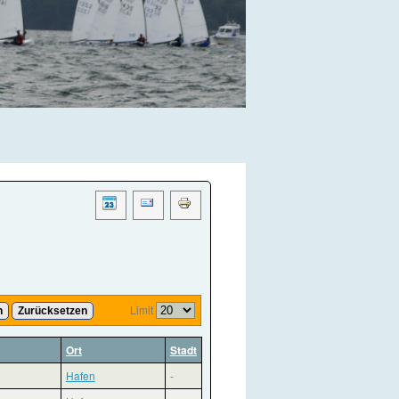
Limit
n
Zurücksetzen
Ort
Stadt
Hafen
-