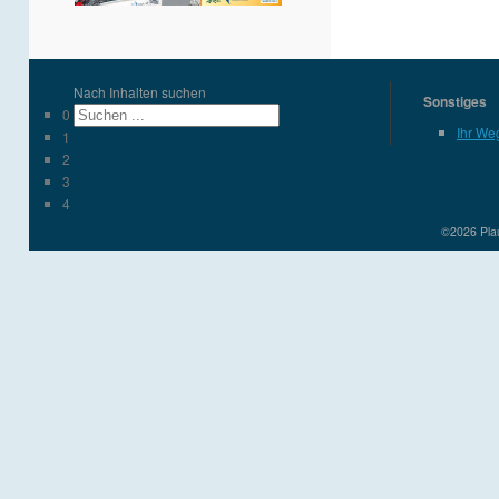
Nach Inhalten suchen
Sonstiges
0
Ihr We
1
2
3
4
©2026 Plau