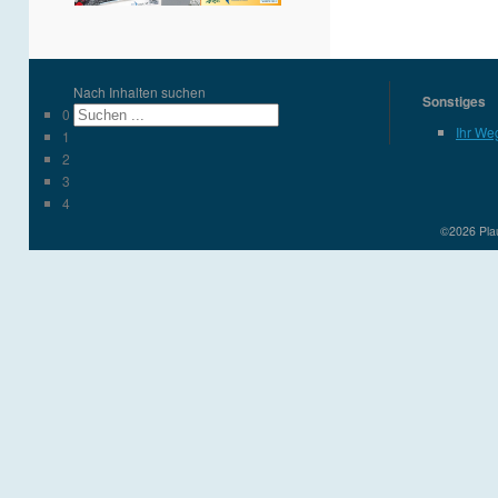
Nach Inhalten suchen
Sonstiges
0
Ihr We
1
2
3
4
©2026 Plau