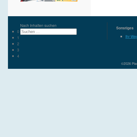
Nach Inhalten suchen
Sonstiges
0
Ihr We
1
2
3
4
©2026 Plau