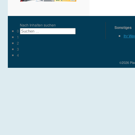
Nach Inhalten suchen
Sonstiges
0
Ihr We
1
2
3
4
©2026 Plau